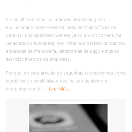
En los últimos años, los ataques de
phishing
han
evolucionado hasta volverse cada vez más difíciles de
detectar. Los ciberdelincuentes ya no envían correos mal
redactados o evidentes; hoy imitan a la perfección bancos,
empresas de mensajería, plataformas de pago e incluso
servicios internos de empresas.
Por eso, en este artículo de seguridad te explicamos cómo
identificar un email falso antes incluso de abrirlo o
interactuar con él[…]
Leer Más…