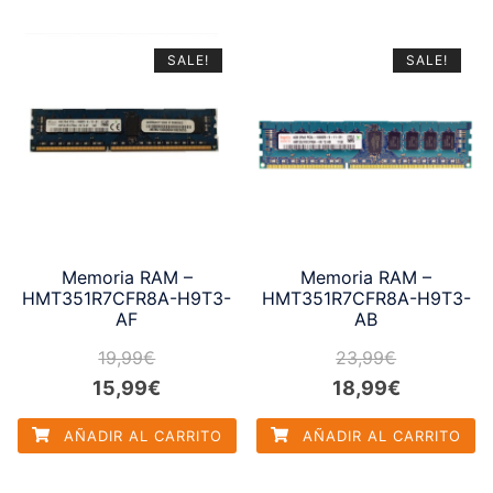
25,99€.
24,99€.
19,99€.
16,99€.
SALE!
SALE!
Memoria RAM –
Memoria RAM –
HMT351R7CFR8A-H9T3-
HMT351R7CFR8A-H9T3-
AF
AB
19,99
€
23,99
€
El
El
El
El
15,99
€
18,99
€
precio
precio
precio
precio
AÑADIR AL CARRITO
AÑADIR AL CARRITO
original
actual
original
actual
era:
es:
era:
es: