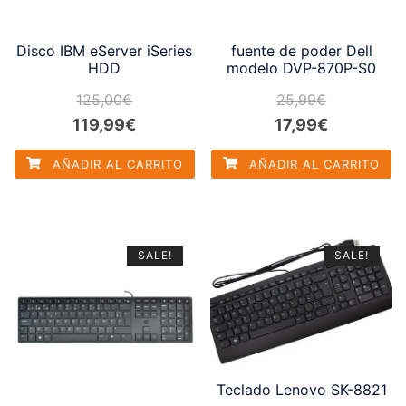
Disco IBM eServer iSeries
fuente de poder Dell
HDD
modelo DVP-870P-S0
125,00
€
25,99
€
El
El
El
El
119,99
€
17,99
€
precio
precio
precio
precio
AÑADIR AL CARRITO
AÑADIR AL CARRITO
original
actual
original
actual
era:
es:
era:
es:
125,00€.
119,99€.
25,99€.
17,99€.
SALE!
SALE!
Teclado Lenovo SK-8821