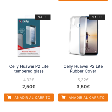
original
actual
era:
es:
era:
es:
11,23€.
9,78€.
6,50€.
5,23€.
SALE!
SALE!
Celly Huawei P2 Lite
Celly Huawei P2 Lite
tempered glass
Rubber Cover
4,32
€
5,32
€
El
El
El
El
2,50
€
3,50
€
precio
precio
precio
precio
AÑADIR AL CARRITO
AÑADIR AL CARRITO
original
actual
original
actual
era:
es:
era:
es: