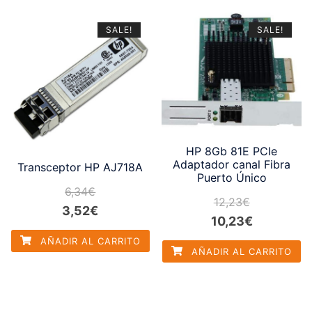
4,32€.
2,50€.
5,32€.
3,50€.
SALE!
SALE!
HP 8Gb 81E PCIe
Adaptador canal Fibra
Transceptor HP AJ718A
Puerto Único
6,34
€
12,23
€
El
El
3,52
€
El
El
10,23
€
precio
precio
precio
precio
AÑADIR AL CARRITO
original
actual
AÑADIR AL CARRITO
original
actual
era:
es:
era:
es:
6,34€.
3,52€.
12,23€.
10,23€.