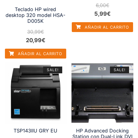
6,00
€
Teclado HP wired
El
El
5,99
€
desktop 320 model HSA-
D005K
precio
precio
AÑADIR AL CARRITO
original
actual
30,99
€
El
El
20,99
€
era:
es:
precio
precio
6,00€.
5,99€.
AÑADIR AL CARRITO
original
actual
era:
es:
SALE!
SALE!
30,99€.
20,99€.
TSP143IIU GRY EU
HP Advanced Docking
Station con Dual-Link DVI