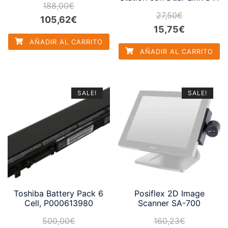
188,00
€
27,50
€
El
El
105,62
€
El
El
15,75
€
precio
precio
AÑADIR AL CARRITO
precio
precio
original
actual
AÑADIR AL CARRITO
original
actual
era:
es:
era:
es:
188,00€.
105,62€.
27,50€.
15,75€.
SALE!
SALE!
Toshiba Battery Pack 6
Posiflex 2D Image
Cell, P000613980
Scanner SA-700
500,00
€
160,23
€