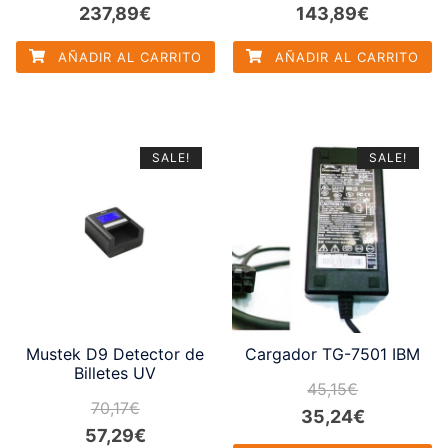
El
El
El
El
237,89
€
143,89
€
precio
precio
precio
precio
AÑADIR AL CARRITO
AÑADIR AL CARRITO
original
actual
original
actual
era:
es:
era:
es:
500,00€.
237,89€.
160,23€.
143,89€.
SALE!
SALE!
Mustek D9 Detector de
Cargador TG-7501 IBM
Billetes UV
45,15
€
70,17
€
El
El
35,24
€
El
El
57,29
€
precio
precio