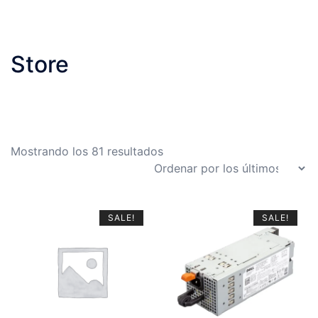
Store
Ordenado
Mostrando los 81 resultados
por
los
últimos
SALE!
SALE!