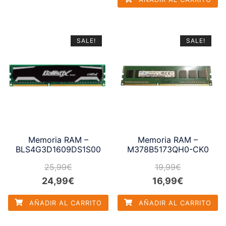
original
actual
era:
es:
era:
es:
235,99€.
229,99€.
25,99€.
22,99€.
SALE!
SALE!
Memoria RAM –
Memoria RAM –
BLS4G3D1609DS1S00
M378B5173QH0-CK0
25,99
€
19,99
€
El
El
El
El
24,99
€
16,99
€
precio
precio
precio
precio
AÑADIR AL CARRITO
AÑADIR AL CARRITO
original
actual
original
actual
era:
es:
era:
es: