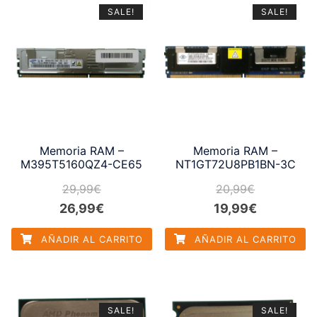
SALE!
SALE!
Memoria RAM –
Memoria RAM –
M395T5160QZ4-CE65
NT1GT72U8PB1BN-3C
29,99
€
20,99
€
El
El
El
El
26,99
€
19,99
€
precio
precio
precio
precio
AÑADIR AL CARRITO
AÑADIR AL CARRITO
original
actual
original
actual
era:
es:
era:
es:
29,99€.
26,99€.
20,99€.
19,99€.
SALE!
SALE!