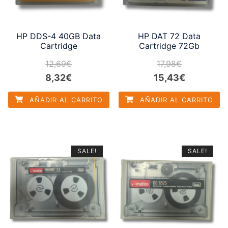
HP DDS-4 40GB Data
HP DAT 72 Data
Cartridge
Cartridge 72Gb
12,69
€
17,98
€
El
El
El
El
8,32
€
15,43
€
precio
precio
precio
precio
AÑADIR AL CARRITO
AÑADIR AL CARRITO
original
actual
original
actual
era:
es:
era:
es:
12,69€.
8,32€.
17,98€.
15,43€.
SALE!
SALE!