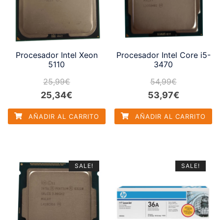
Procesador Intel Xeon
Procesador Intel Core i5-
5110
3470
25,99
€
54,99
€
El
El
El
El
25,34
€
53,97
€
precio
precio
precio
precio
AÑADIR AL CARRITO
AÑADIR AL CARRITO
original
actual
original
actual
era:
es:
era:
es:
25,99€.
25,34€.
54,99€.
53,97€.
SALE!
SALE!