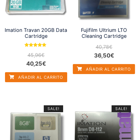
Imation Travan 20GB Data
Fujifilm Ultrium LTO
Cartridge
Cleaning Cartridge
40,78
€
Valorado con
45,96
€
El
El
36,50
€
5.00
de 5
El
El
40,25
€
precio
precio
AÑADIR AL CARRITO
precio
precio
original
actual
AÑADIR AL CARRITO
original
actual
era:
es:
era:
es:
40,78€.
36,50€.
45,96€.
40,25€.
SALE!
SALE!