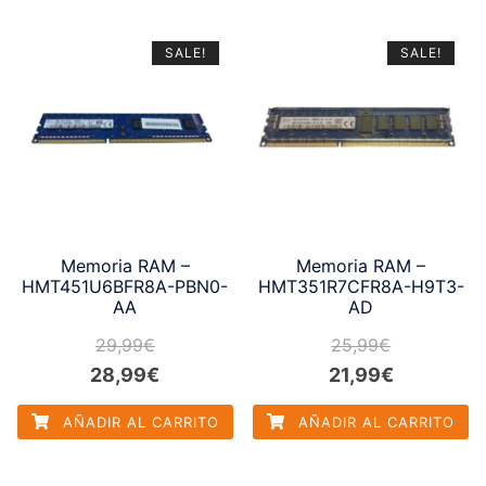
19,99€.
15,99€.
23,99€.
18,99€.
SALE!
SALE!
Memoria RAM –
Memoria RAM –
HMT451U6BFR8A-PBN0-
HMT351R7CFR8A-H9T3-
AA
AD
29,99
€
25,99
€
El
El
El
El
28,99
€
21,99
€
precio
precio
precio
precio
AÑADIR AL CARRITO
AÑADIR AL CARRITO
original
actual
original
actual
era:
es:
era:
es: