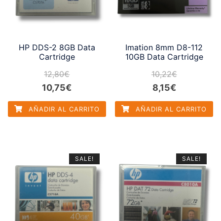
HP DDS-2 8GB Data
Imation 8mm D8-112
Cartridge
10GB Data Cartridge
12,80
€
10,22
€
El
El
El
El
10,75
€
8,15
€
precio
precio
precio
precio
AÑADIR AL CARRITO
AÑADIR AL CARRITO
original
actual
original
actual
era:
es:
era:
es:
12,80€.
10,75€.
10,22€.
8,15€.
SALE!
SALE!