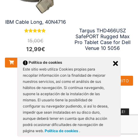
IBM Cable Long, 40N4716
Targus THD466USZ
SafePORT Rugged Max
Valorado con
15,00
€
5.00
Pro Tablet Case for Dell
de 5
Venue 10 5056
El
El
12,99
€
precio
precio
35,00
€
Política de cookies
AÑADIR AL CARRITO
El
El
29,99
€
original
actual
Este sitio web utiliza Cookies propias para
precio
precio
recopilar información con la finalidad de mejorar
era:
es:
AÑADIR AL CARRITO
nuestros servicios, así como el análisis de sus
original
actual
15,00€.
12,99€.
hábitos de navegación. Si continua navegando,
era:
es:
supone la aceptación de la instalación de las
mismas. El usuario tiene la posibilidad de
35,00€.
29,99€.
configurar su navegador pudiendo, si así lo desea,
SALE!
impedir que sean instaladas en su disco duro,
aunque deberá tener en cuenta que dicha acción
podrá ocasionar dificultades de navegación de
página web.
Política de cookies
.