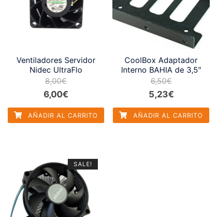
Ventiladores Servidor
CoolBox Adaptador
Nidec UltraFlo
Interno BAHIA de 3,5″
8,00
€
6,50
€
El
El
El
El
6,00
€
5,23
€
precio
precio
precio
precio
AÑADIR AL CARRITO
AÑADIR AL CARRITO
original
actual
original
actual
era:
es:
era:
es:
8,00€.
6,00€.
6,50€.
5,23€.
SALE!