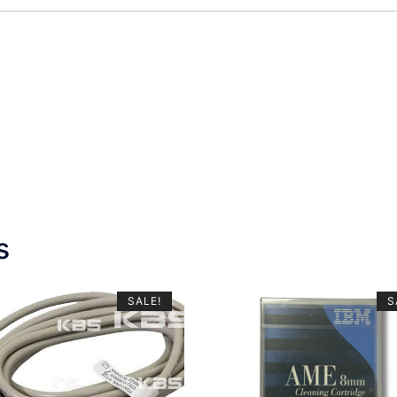
s
SALE!
S