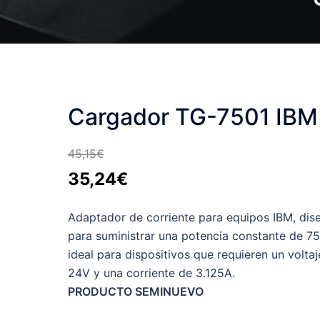
Cargador TG-7501 IBM
45,15
€
El
El
35,24
€
precio
precio
Adaptador de corriente para equipos IBM, dis
original
actual
para suministrar una potencia constante de 7
era:
es:
ideal para dispositivos que requieren un voltaj
45,15€.
35,24€.
24V y una corriente de 3.125A.
PRODUCTO SEMINUEVO