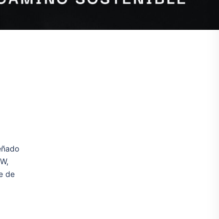
eñado
5W,
e de