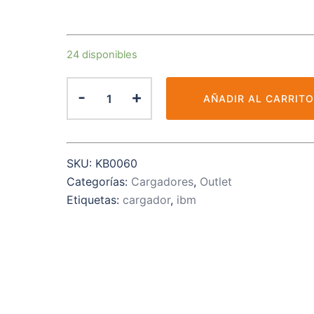
24 disponibles
Cargador
-
+
AÑADIR AL CARRIT
TG-
7501
IBM
cantidad
SKU:
KB0060
Categorías:
Cargadores
,
Outlet
Etiquetas:
cargador
,
ibm