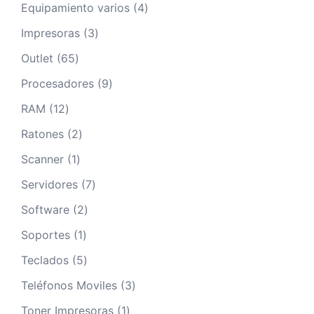
productos
4
Equipamiento varios
4
productos
3
Impresoras
3
productos
65
Outlet
65
productos
9
Procesadores
9
productos
12
RAM
12
productos
2
Ratones
2
productos
1
Scanner
1
producto
7
Servidores
7
productos
2
Software
2
productos
1
Soportes
1
producto
5
Teclados
5
productos
3
Teléfonos Moviles
3
productos
1
Toner Impresoras
1