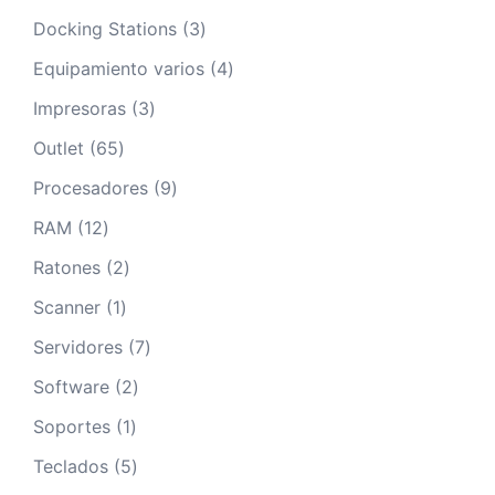
producto
3
Docking Stations
3
productos
4
Equipamiento varios
4
productos
3
Impresoras
3
productos
65
Outlet
65
productos
9
Procesadores
9
productos
12
RAM
12
productos
2
Ratones
2
productos
1
Scanner
1
producto
7
Servidores
7
productos
2
Software
2
productos
1
Soportes
1
producto
5
Teclados
5
productos