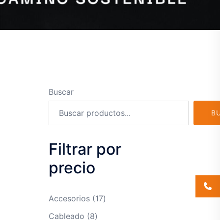
Buscar
B
Filtrar por
precio
17
Accesorios
17
productos
8
Cableado
8