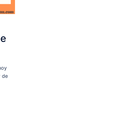
te
hoy
r de