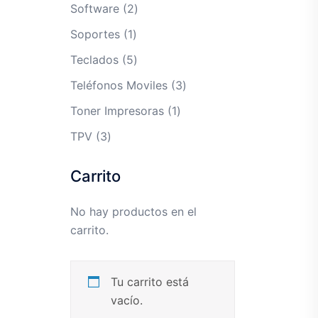
productos
2
Software
2
productos
1
Soportes
1
producto
5
Teclados
5
productos
3
Teléfonos Moviles
3
productos
1
Toner Impresoras
1
producto
3
TPV
3
productos
Carrito
No hay productos en el
carrito.
Tu carrito está
vacío.