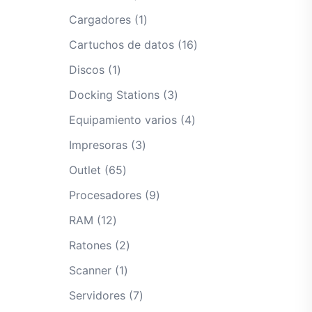
productos
1
Cargadores
1
producto
16
Cartuchos de datos
16
productos
1
Discos
1
producto
3
Docking Stations
3
productos
4
Equipamiento varios
4
productos
3
Impresoras
3
productos
65
Outlet
65
productos
9
Procesadores
9
productos
12
RAM
12
productos
2
Ratones
2
productos
1
Scanner
1
producto
7
Servidores
7