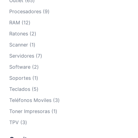
65
Outlet
65
productos
9
Procesadores
9
productos
12
RAM
12
productos
2
Ratones
2
productos
1
Scanner
1
producto
7
Servidores
7
productos
2
Software
2
productos
1
Soportes
1
producto
5
Teclados
5
productos
3
Teléfonos Moviles
3
productos
1
Toner Impresoras
1
producto
3
TPV
3
productos