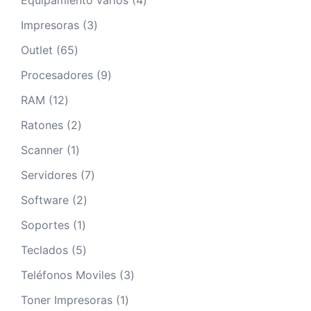
Equipamiento varios
4
productos
3
Impresoras
3
productos
65
Outlet
65
productos
9
Procesadores
9
productos
12
RAM
12
productos
2
Ratones
2
productos
1
Scanner
1
producto
7
Servidores
7
productos
2
Software
2
productos
1
Soportes
1
producto
5
Teclados
5
productos
3
Teléfonos Moviles
3
productos
1
Toner Impresoras
1