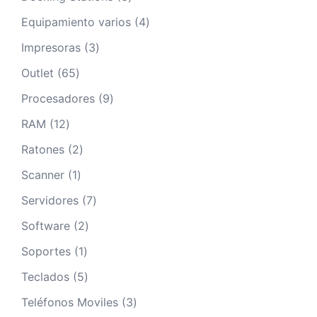
productos
4
Equipamiento varios
4
productos
3
Impresoras
3
productos
65
Outlet
65
productos
9
Procesadores
9
productos
12
RAM
12
productos
2
Ratones
2
productos
1
Scanner
1
producto
7
Servidores
7
productos
2
Software
2
productos
1
Soportes
1
producto
5
Teclados
5
productos
3
Teléfonos Moviles
3