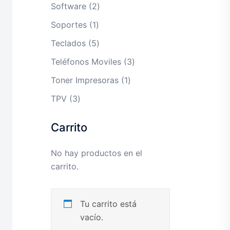
productos
2
Software
2
productos
1
Soportes
1
producto
5
Teclados
5
productos
3
Teléfonos Moviles
3
productos
1
Toner Impresoras
1
producto
3
TPV
3
productos
Carrito
No hay productos en el
carrito.
Tu carrito está
vacío.