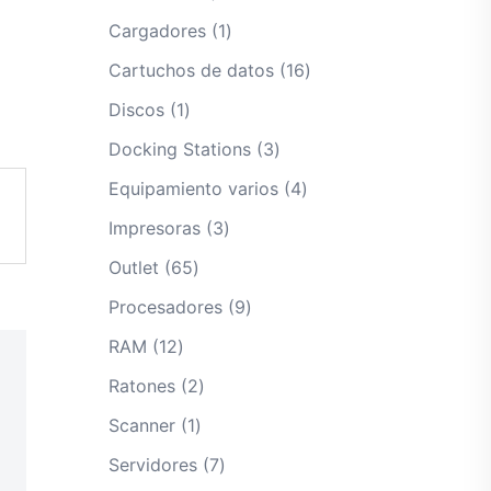
productos
1
Cargadores
1
producto
16
Cartuchos de datos
16
productos
1
Discos
1
producto
3
Docking Stations
3
productos
4
Equipamiento varios
4
productos
3
Impresoras
3
productos
65
Outlet
65
productos
9
Procesadores
9
productos
12
RAM
12
productos
2
Ratones
2
productos
1
Scanner
1
producto
7
Servidores
7