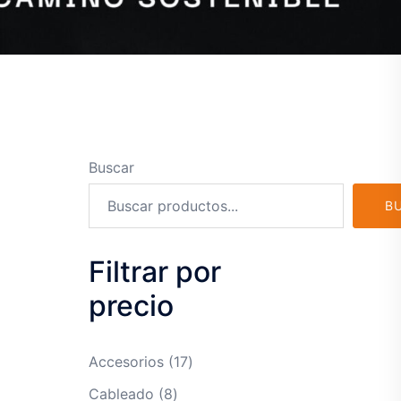
Buscar
B
Filtrar por
precio
17
Accesorios
17
productos
8
Cableado
8