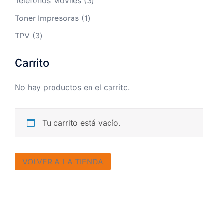
3
Teléfonos Moviles
3
productos
1
Toner Impresoras
1
producto
3
TPV
3
productos
Carrito
No hay productos en el carrito.
Tu carrito está vacío.
VOLVER A LA TIENDA