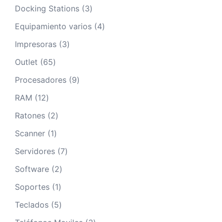
producto
3
Docking Stations
3
productos
4
Equipamiento varios
4
productos
3
Impresoras
3
productos
65
Outlet
65
productos
9
Procesadores
9
productos
12
RAM
12
productos
2
Ratones
2
productos
1
Scanner
1
producto
7
Servidores
7
productos
2
Software
2
productos
1
Soportes
1
producto
5
Teclados
5
productos