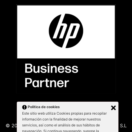
Política de cookies
Este sitio web utiliza Cookies propias para recopilar
información con la finalidad de mejorar nuestros
© 2026 Kabu Blanu System SL. KabuBlanu System S.L
servicios, así como el análisis de sus hábitos de
navegación. Si continua navegando, supone la