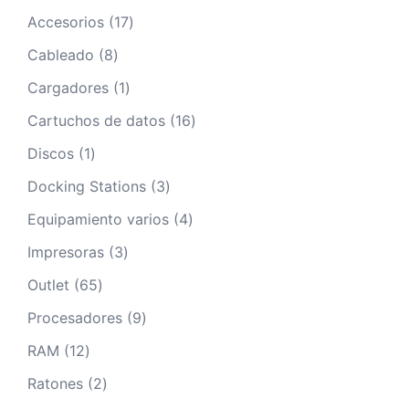
17
Accesorios
17
productos
8
Cableado
8
productos
1
Cargadores
1
producto
16
Cartuchos de datos
16
productos
1
Discos
1
producto
3
Docking Stations
3
productos
4
Equipamiento varios
4
productos
3
Impresoras
3
productos
65
Outlet
65
productos
9
Procesadores
9
productos
12
RAM
12
productos
2
Ratones
2
productos