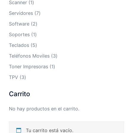
1
Scanner
1
producto
7
Servidores
7
productos
2
Software
2
productos
1
Soportes
1
producto
5
Teclados
5
productos
3
Teléfonos Moviles
3
productos
1
Toner Impresoras
1
producto
3
TPV
3
productos
Carrito
No hay productos en el carrito.
Tu carrito está vacío.