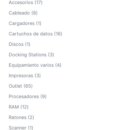
17
Accesorios
17
productos
8
Cableado
8
productos
1
Cargadores
1
producto
16
Cartuchos de datos
16
productos
1
Discos
1
producto
3
Docking Stations
3
productos
4
Equipamiento varios
4
productos
3
Impresoras
3
productos
65
Outlet
65
productos
9
Procesadores
9
productos
12
RAM
12
productos
2
Ratones
2
productos
1
Scanner
1