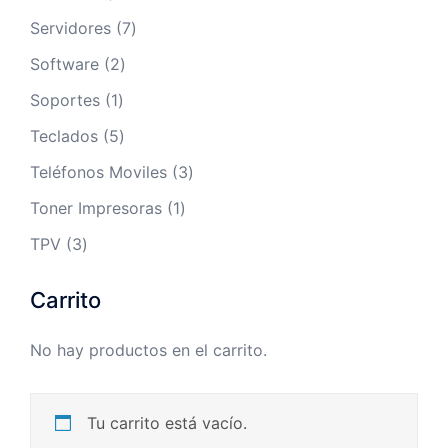
producto
7
Servidores
7
productos
2
Software
2
productos
1
Soportes
1
producto
5
Teclados
5
productos
3
Teléfonos Moviles
3
productos
1
Toner Impresoras
1
producto
3
TPV
3
productos
Carrito
No hay productos en el carrito.
Tu carrito está vacío.