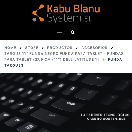
Skip
to
content
Search
Toggle
menu
HOME
STORE
PRODUCTOS
ACCESORIOS
TARGUS 11″ FUNDA NEGRO FUNDA PARA TABLET – FUNDAS
PARA TABLET (27,9 CM (11″) DELL LATITUDE 11
FUNDA
TARGUS3