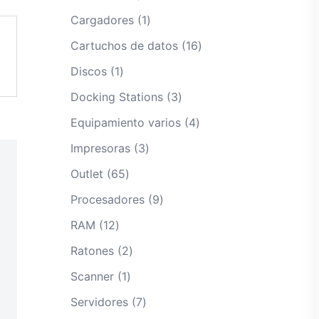
productos
1
Cargadores
1
producto
16
Cartuchos de datos
16
productos
1
Discos
1
producto
3
Docking Stations
3
productos
4
Equipamiento varios
4
productos
3
Impresoras
3
productos
65
Outlet
65
productos
9
Procesadores
9
productos
12
RAM
12
productos
2
Ratones
2
productos
1
Scanner
1
producto
7
Servidores
7