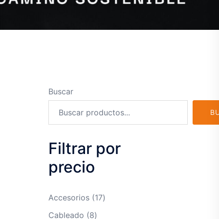
Buscar
B
Filtrar por
precio
17
Accesorios
17
productos
8
Cableado
8