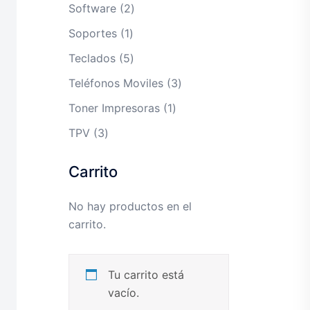
productos
2
Software
2
productos
1
Soportes
1
producto
5
Teclados
5
productos
3
Teléfonos Moviles
3
productos
1
Toner Impresoras
1
producto
3
TPV
3
productos
Carrito
No hay productos en el
carrito.
Tu carrito está
vacío.