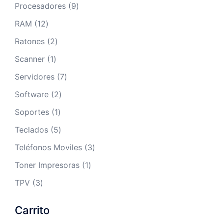
productos
9
Procesadores
9
productos
12
RAM
12
productos
2
Ratones
2
productos
1
Scanner
1
producto
7
Servidores
7
productos
2
Software
2
productos
1
Soportes
1
producto
5
Teclados
5
productos
3
Teléfonos Moviles
3
productos
1
Toner Impresoras
1
producto
3
TPV
3
productos
Carrito