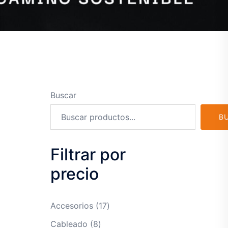
Buscar
B
Filtrar por
precio
17
Accesorios
17
productos
8
Cableado
8