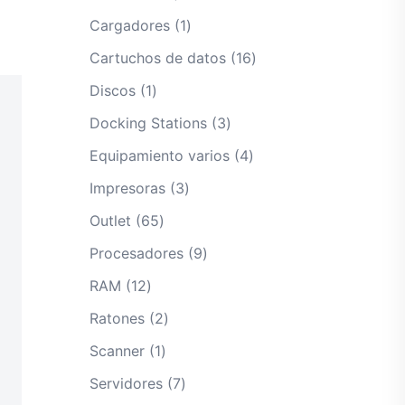
productos
1
Cargadores
1
producto
16
Cartuchos de datos
16
productos
1
Discos
1
producto
3
Docking Stations
3
productos
4
Equipamiento varios
4
productos
3
Impresoras
3
productos
65
Outlet
65
productos
9
Procesadores
9
productos
12
RAM
12
productos
2
Ratones
2
productos
1
Scanner
1
producto
7
Servidores
7