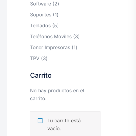
productos
2
Software
2
productos
1
Soportes
1
producto
5
Teclados
5
productos
3
Teléfonos Moviles
3
productos
1
Toner Impresoras
1
producto
3
TPV
3
productos
Carrito
No hay productos en el
carrito.
Tu carrito está
vacío.