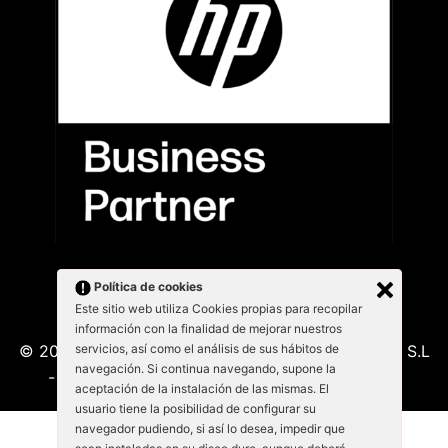
Política de cookies
Este sitio web utiliza Cookies propias para recopilar
información con la finalidad de mejorar nuestros
servicios, así como el análisis de sus hábitos de
© 2026 Kabu Blanu System SL. KabuBlanu System S.L
navegación. Si continua navegando, supone la
- Lepant 339/341 (Local 4) 08025 - Barcelona
aceptación de la instalación de las mismas. El
usuario tiene la posibilidad de configurar su
navegador pudiendo, si así lo desea, impedir que