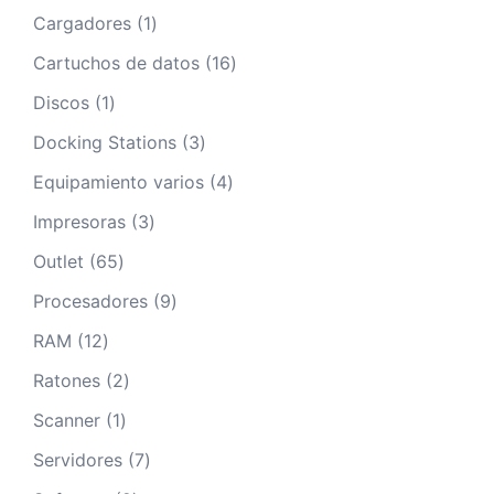
productos
1
Cargadores
1
producto
16
Cartuchos de datos
16
productos
1
Discos
1
producto
3
Docking Stations
3
productos
4
Equipamiento varios
4
productos
3
Impresoras
3
productos
65
Outlet
65
productos
9
Procesadores
9
productos
12
RAM
12
productos
2
Ratones
2
productos
1
Scanner
1
producto
7
Servidores
7
productos