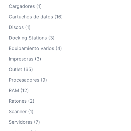
productos
1
Cargadores
1
producto
16
Cartuchos de datos
16
productos
1
Discos
1
producto
3
Docking Stations
3
productos
4
Equipamiento varios
4
productos
3
Impresoras
3
productos
65
Outlet
65
productos
9
Procesadores
9
productos
12
RAM
12
productos
2
Ratones
2
productos
1
Scanner
1
producto
7
Servidores
7
productos