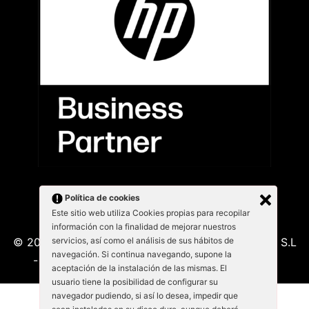
Política de cookies
Este sitio web utiliza Cookies propias para recopilar
información con la finalidad de mejorar nuestros
servicios, así como el análisis de sus hábitos de
© 2026 Kabu Blanu System SL. KabuBlanu System S.L
navegación. Si continua navegando, supone la
- Lepant 339/341 (Local 4) 08025 - Barcelona
aceptación de la instalación de las mismas. El
usuario tiene la posibilidad de configurar su
navegador pudiendo, si así lo desea, impedir que