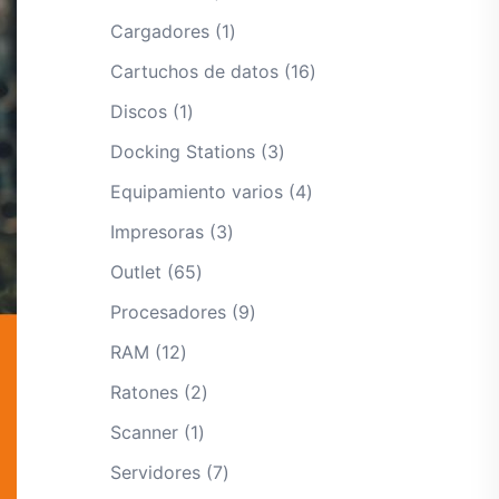
productos
1
Cargadores
1
producto
16
Cartuchos de datos
16
productos
1
Discos
1
producto
3
Docking Stations
3
productos
4
Equipamiento varios
4
productos
3
Impresoras
3
productos
65
Outlet
65
productos
9
Procesadores
9
productos
12
RAM
12
productos
2
Ratones
2
productos
1
Scanner
1
producto
7
Servidores
7