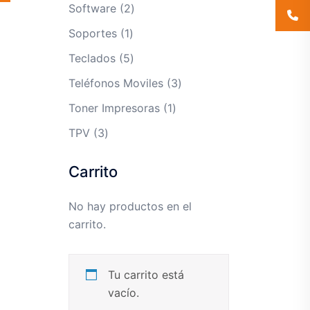
productos
2
Software
2
productos
1
Soportes
1
producto
5
Teclados
5
productos
3
Teléfonos Moviles
3
productos
1
Toner Impresoras
1
producto
3
TPV
3
productos
Carrito
No hay productos en el
carrito.
Tu carrito está
vacío.