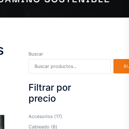
s
Buscar
B
Filtrar por
precio
17
Accesorios
17
productos
8
Cableado
8