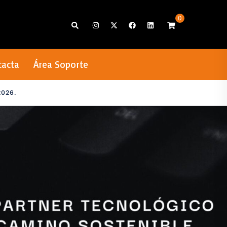
0
Search
tacta
Área Soporte
026.