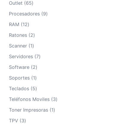
65
Outlet
65
productos
9
Procesadores
9
productos
12
RAM
12
productos
2
Ratones
2
productos
1
Scanner
1
producto
7
Servidores
7
productos
2
Software
2
productos
1
Soportes
1
producto
5
Teclados
5
productos
3
Teléfonos Moviles
3
productos
1
Toner Impresoras
1
producto
3
TPV
3
productos