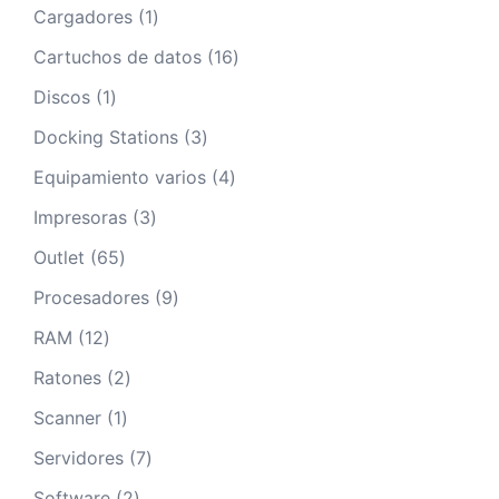
productos
1
Cargadores
1
producto
16
Cartuchos de datos
16
productos
1
Discos
1
producto
3
Docking Stations
3
productos
4
Equipamiento varios
4
productos
3
Impresoras
3
productos
65
Outlet
65
productos
9
Procesadores
9
productos
12
RAM
12
productos
2
Ratones
2
productos
1
Scanner
1
producto
7
Servidores
7
productos
2
Software
2