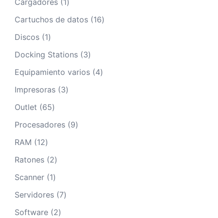
1
Cargadores
1
producto
16
Cartuchos de datos
16
productos
1
Discos
1
producto
3
Docking Stations
3
productos
4
Equipamiento varios
4
productos
3
Impresoras
3
productos
65
Outlet
65
productos
9
Procesadores
9
productos
12
RAM
12
productos
2
Ratones
2
productos
1
Scanner
1
producto
7
Servidores
7
productos
2
Software
2