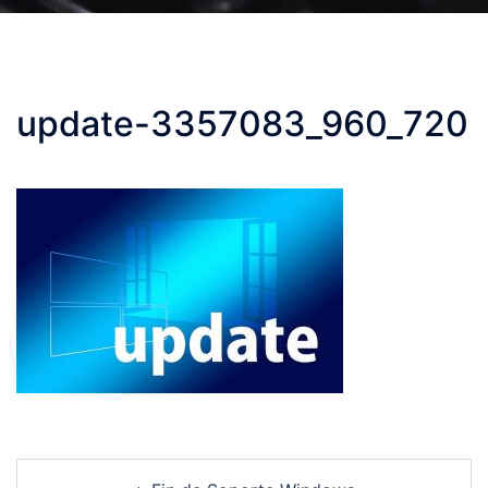
update-3357083_960_720
Post