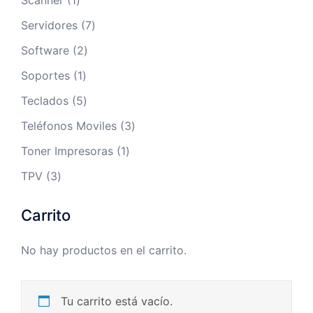
Scanner
1
producto
7
Servidores
7
productos
2
Software
2
productos
1
Soportes
1
producto
5
Teclados
5
productos
3
Teléfonos Moviles
3
productos
1
Toner Impresoras
1
producto
3
TPV
3
productos
Carrito
No hay productos en el carrito.
Tu carrito está vacío.