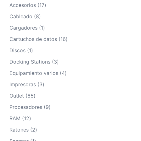
17
Accesorios
17
productos
8
Cableado
8
productos
1
Cargadores
1
producto
16
Cartuchos de datos
16
productos
1
Discos
1
producto
3
Docking Stations
3
productos
4
Equipamiento varios
4
productos
3
Impresoras
3
productos
65
Outlet
65
productos
9
Procesadores
9
productos
12
RAM
12
productos
2
Ratones
2
productos
1