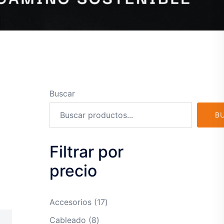
Buscar
B
Filtrar por
precio
17
Accesorios
17
productos
8
Cableado
8