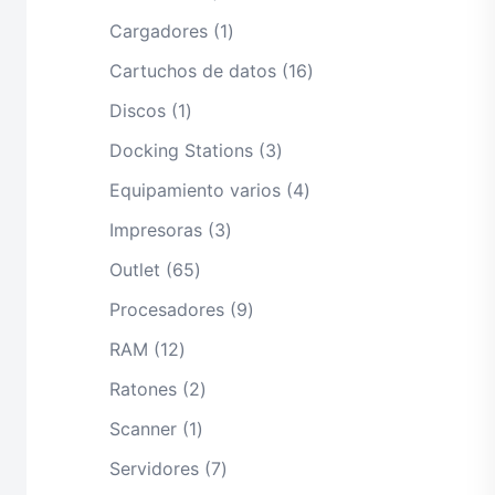
productos
1
Cargadores
1
producto
16
Cartuchos de datos
16
productos
1
Discos
1
producto
3
Docking Stations
3
productos
4
Equipamiento varios
4
productos
3
Impresoras
3
productos
65
Outlet
65
productos
9
Procesadores
9
productos
12
RAM
12
productos
2
Ratones
2
productos
1
Scanner
1
producto
7
Servidores
7