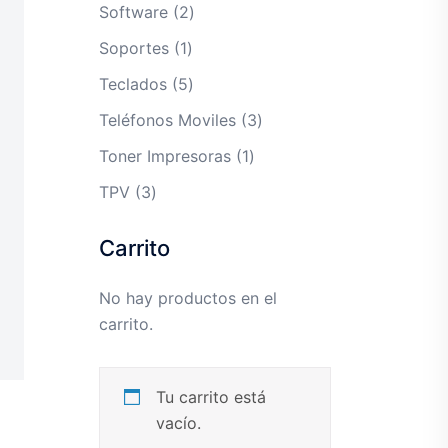
productos
2
Software
2
productos
1
Soportes
1
producto
5
Teclados
5
productos
3
Teléfonos Moviles
3
productos
1
Toner Impresoras
1
producto
3
TPV
3
productos
Carrito
No hay productos en el
carrito.
Tu carrito está
vacío.