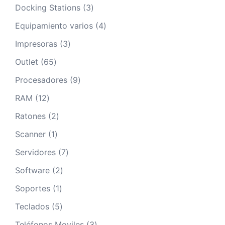
producto
3
Docking Stations
3
productos
4
Equipamiento varios
4
productos
3
Impresoras
3
productos
65
Outlet
65
productos
9
Procesadores
9
productos
12
RAM
12
productos
2
Ratones
2
productos
1
Scanner
1
producto
7
Servidores
7
productos
2
Software
2
productos
1
Soportes
1
producto
5
Teclados
5
productos
3
Teléfonos Moviles
3