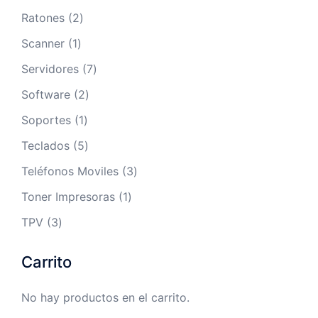
productos
2
Ratones
2
productos
1
Scanner
1
producto
7
Servidores
7
productos
2
Software
2
productos
1
Soportes
1
producto
5
Teclados
5
productos
3
Teléfonos Moviles
3
productos
1
Toner Impresoras
1
producto
3
TPV
3
productos
Carrito
No hay productos en el carrito.