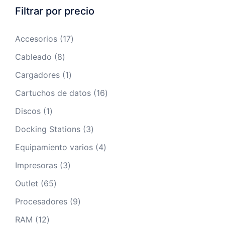
Filtrar por precio
17
Accesorios
17
productos
8
Cableado
8
productos
1
Cargadores
1
producto
16
Cartuchos de datos
16
productos
1
Discos
1
producto
3
Docking Stations
3
productos
4
Equipamiento varios
4
productos
3
Impresoras
3
productos
65
Outlet
65
productos
9
Procesadores
9
productos
12
RAM
12