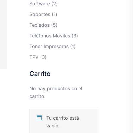
productos
2
Software
2
productos
1
Soportes
1
producto
5
Teclados
5
productos
3
Teléfonos Moviles
3
productos
1
Toner Impresoras
1
producto
3
TPV
3
productos
Carrito
No hay productos en el
carrito.
Tu carrito está
vacío.