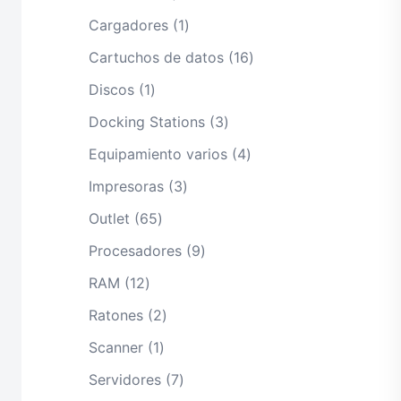
productos
1
Cargadores
1
producto
16
Cartuchos de datos
16
productos
1
Discos
1
producto
3
Docking Stations
3
productos
4
Equipamiento varios
4
productos
3
Impresoras
3
productos
65
Outlet
65
productos
9
Procesadores
9
productos
12
RAM
12
productos
2
Ratones
2
productos
1
Scanner
1
producto
7
Servidores
7