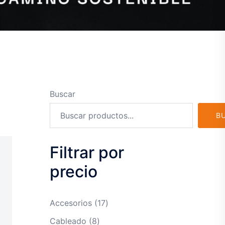
Buscar
B
Filtrar por
precio
17
Accesorios
17
productos
8
Cableado
8