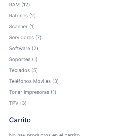
productos
12
RAM
12
productos
2
Ratones
2
productos
1
Scanner
1
producto
7
Servidores
7
productos
2
Software
2
productos
1
Soportes
1
producto
5
Teclados
5
productos
3
Teléfonos Moviles
3
productos
1
Toner Impresoras
1
producto
3
TPV
3
productos
Carrito
No hay productos en el carrito.