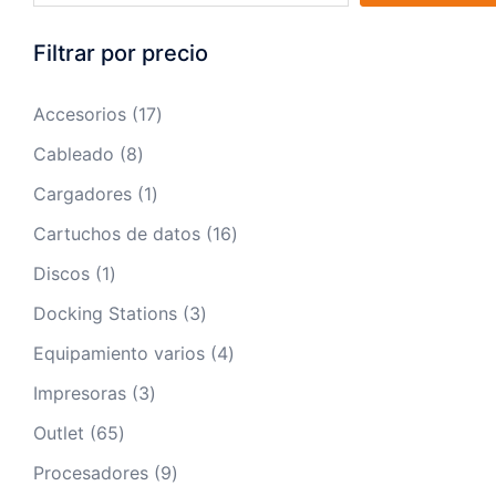
Filtrar por precio
17
Accesorios
17
productos
8
Cableado
8
productos
1
Cargadores
1
producto
16
Cartuchos de datos
16
productos
1
Discos
1
producto
3
Docking Stations
3
productos
4
Equipamiento varios
4
productos
3
Impresoras
3
productos
65
Outlet
65
productos
9
Procesadores
9