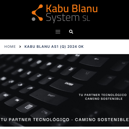
Skip
to
content
Search
Toggle
menu
HOME
KABU BLANU AS1 (Q) 2024 OK