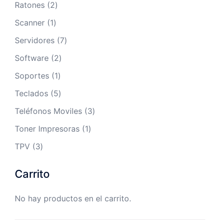
2
Ratones
2
productos
1
Scanner
1
producto
7
Servidores
7
productos
2
Software
2
productos
1
Soportes
1
producto
5
Teclados
5
productos
3
Teléfonos Moviles
3
productos
1
Toner Impresoras
1
producto
3
TPV
3
productos
Carrito
No hay productos en el carrito.