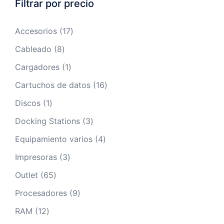
Filtrar por precio
17
Accesorios
17
productos
8
Cableado
8
productos
1
Cargadores
1
producto
16
Cartuchos de datos
16
productos
1
Discos
1
producto
3
Docking Stations
3
productos
4
Equipamiento varios
4
productos
3
Impresoras
3
productos
65
Outlet
65
productos
9
Procesadores
9
productos
12
RAM
12
productos