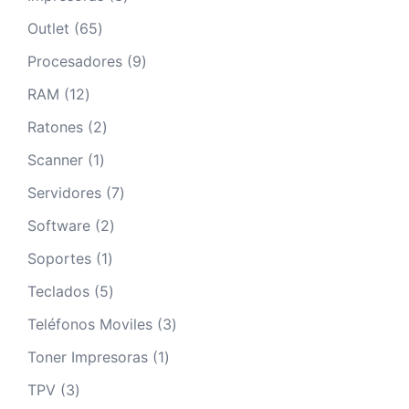
productos
65
Outlet
65
productos
9
Procesadores
9
productos
12
RAM
12
productos
2
Ratones
2
productos
1
Scanner
1
producto
7
Servidores
7
productos
2
Software
2
productos
1
Soportes
1
producto
5
Teclados
5
productos
3
Teléfonos Moviles
3
productos
1
Toner Impresoras
1
producto
3
TPV
3