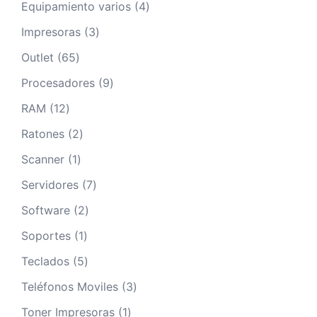
4
Equipamiento varios
4
productos
3
Impresoras
3
productos
65
Outlet
65
productos
9
Procesadores
9
productos
12
RAM
12
productos
2
Ratones
2
productos
1
Scanner
1
producto
7
Servidores
7
productos
2
Software
2
productos
1
Soportes
1
producto
5
Teclados
5
productos
3
Teléfonos Moviles
3
productos
1
Toner Impresoras
1