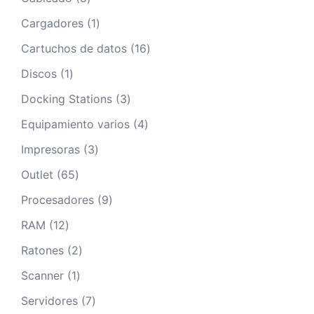
productos
1
Cargadores
1
producto
16
Cartuchos de datos
16
productos
1
Discos
1
producto
3
Docking Stations
3
productos
4
Equipamiento varios
4
productos
3
Impresoras
3
productos
65
Outlet
65
productos
9
Procesadores
9
productos
12
RAM
12
productos
2
Ratones
2
productos
1
Scanner
1
producto
7
Servidores
7