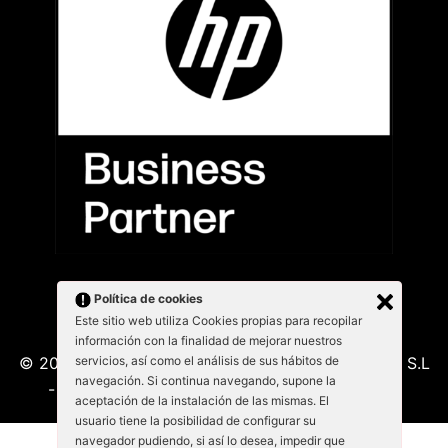
Política de cookies
Este sitio web utiliza Cookies propias para recopilar
información con la finalidad de mejorar nuestros
servicios, así como el análisis de sus hábitos de
© 2026 Kabu Blanu System SL. KabuBlanu System S.L
navegación. Si continua navegando, supone la
- Lepant 339/341 (Local 4) 08025 - Barcelona
aceptación de la instalación de las mismas. El
usuario tiene la posibilidad de configurar su
navegador pudiendo, si así lo desea, impedir que