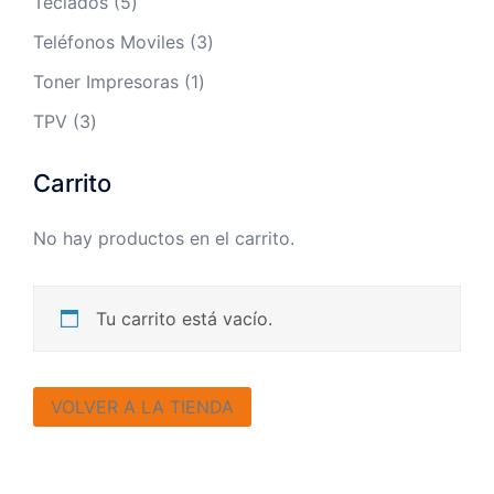
5
Teclados
5
productos
3
Teléfonos Moviles
3
productos
1
Toner Impresoras
1
producto
3
TPV
3
productos
Carrito
No hay productos en el carrito.
Tu carrito está vacío.
VOLVER A LA TIENDA