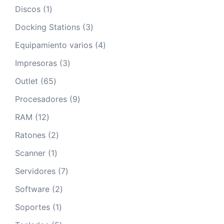
productos
1
Discos
1
producto
3
Docking Stations
3
productos
4
Equipamiento varios
4
productos
3
Impresoras
3
productos
65
Outlet
65
productos
9
Procesadores
9
productos
12
RAM
12
productos
2
Ratones
2
productos
1
Scanner
1
producto
7
Servidores
7
productos
2
Software
2
productos
1
Soportes
1
producto