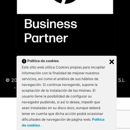
Política de cookies
Este sitio web utiliza Cookies propias para recopilar
información con la finalidad de mejorar nuestros
servicios, así como el análisis de sus hábitos de
© 2026 Kabu Blanu System SL. KabuBlanu System S.L
navegación. Si continua navegando, supone la
- Lepant 339/341 (Local 4) 08025 - Barcelona
aceptación de la instalación de las mismas. El
usuario tiene la posibilidad de configurar su
navegador pudiendo, si así lo desea, impedir que
sean instaladas en su disco duro, aunque deberá
tener en cuenta que dicha acción podrá ocasionar
dificultades de navegación de página web.
Política
de cookies
.