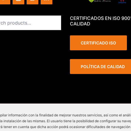
CERTIFICADOS EN ISO 900
CALIDAD
CERTIFICADO ISO
POLÍTICA DE CALIDAD
pilar información con la finalidad de mejorar nuestros servicios, así como el anál
 - Lepant 339/341 (Local
instalación de las mismas. El usuario tiene la posibilidad de configurar su nave
rá tener en cuenta que dicha acción podrá ocasionar dificultades de navegació