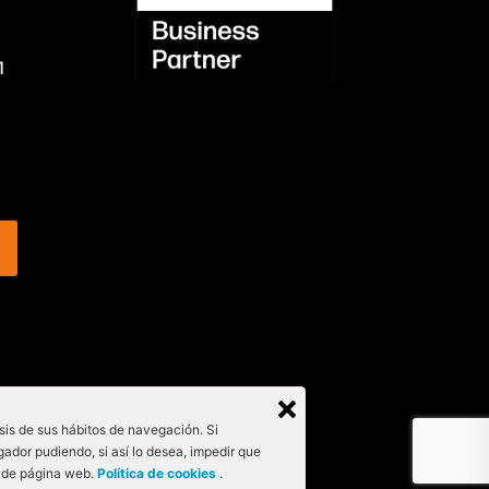
1
isis de sus hábitos de navegación. Si
gador pudiendo, si así lo desea, impedir que
n de página web.
Política de cookies
.