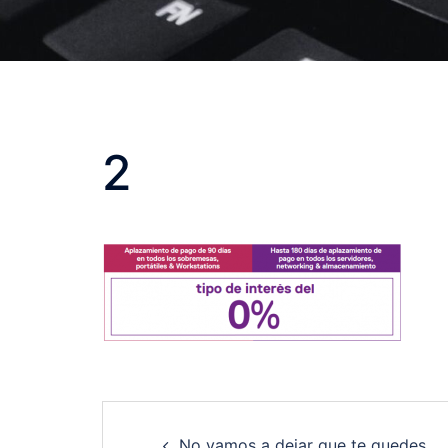
2
Post
No vamos a dejar que te quedes