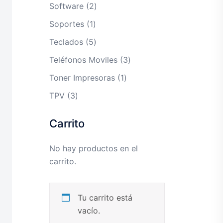
productos
2
Software
2
productos
1
Soportes
1
producto
5
Teclados
5
productos
3
Teléfonos Moviles
3
productos
1
Toner Impresoras
1
producto
3
TPV
3
productos
Carrito
No hay productos en el
carrito.
Tu carrito está
vacío.