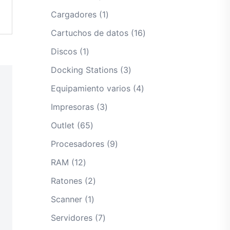
productos
1
Cargadores
1
producto
16
Cartuchos de datos
16
productos
1
Discos
1
producto
3
Docking Stations
3
productos
4
Equipamiento varios
4
productos
3
Impresoras
3
productos
65
Outlet
65
productos
9
Procesadores
9
productos
12
RAM
12
productos
2
Ratones
2
productos
1
Scanner
1
producto
7
Servidores
7