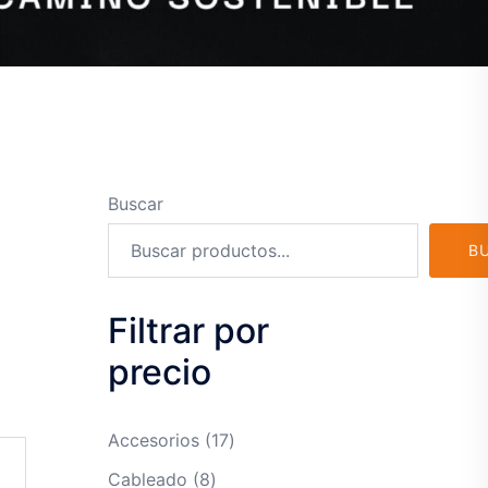
Buscar
B
Filtrar por
precio
17
Accesorios
17
productos
8
Cableado
8