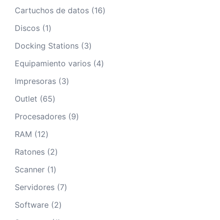
producto
16
Cartuchos de datos
16
productos
1
Discos
1
producto
3
Docking Stations
3
productos
4
Equipamiento varios
4
productos
3
Impresoras
3
productos
65
Outlet
65
productos
9
Procesadores
9
productos
12
RAM
12
productos
2
Ratones
2
productos
1
Scanner
1
producto
7
Servidores
7
productos
2
Software
2
productos