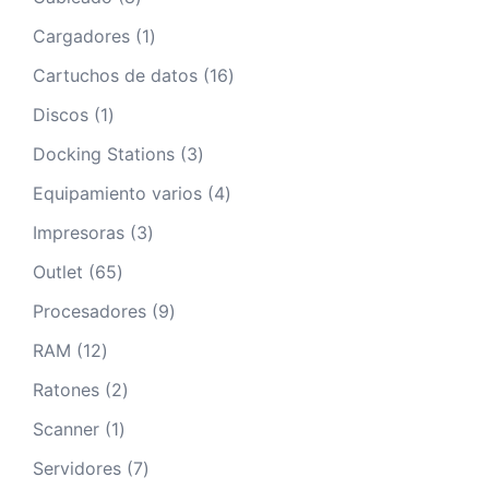
productos
1
Cargadores
1
producto
16
Cartuchos de datos
16
productos
1
Discos
1
producto
3
Docking Stations
3
productos
4
Equipamiento varios
4
productos
3
Impresoras
3
productos
65
Outlet
65
productos
9
Procesadores
9
productos
12
RAM
12
productos
2
Ratones
2
productos
1
Scanner
1
producto
7
Servidores
7