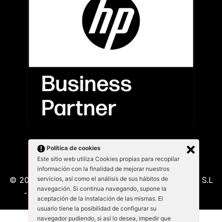
Política de cookies
Este sitio web utiliza Cookies propias para recopilar
información con la finalidad de mejorar nuestros
servicios, así como el análisis de sus hábitos de
© 2026 Kabu Blanu System SL. KabuBlanu System S.L
navegación. Si continua navegando, supone la
- Lepant 339/341 (Local 4) 08025 - Barcelona
aceptación de la instalación de las mismas. El
usuario tiene la posibilidad de configurar su
navegador pudiendo, si así lo desea, impedir que