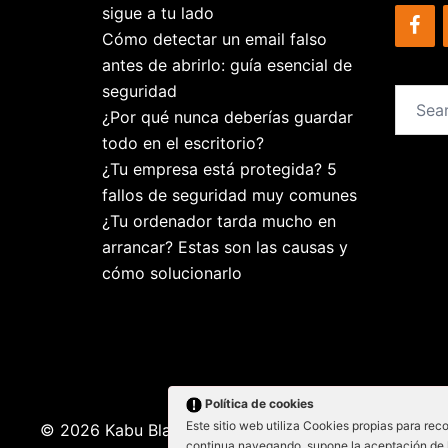
sigue a tu lado
Cómo detectar un email falso
antes de abrirlo: guía esencial de
seguridad
Search
¿Por qué nunca deberías guardar
for:
todo en el escritorio?
¿Tu empresa está protegida? 5
fallos de seguridad muy comunes
¿Tu ordenador tarda mucho en
arrancar? Estas son las causas y
cómo solucionarlo
Política de cookies
Este sitio web utiliza Cookies propias para reco
© 2026 Kabu Blanu System SL. KabuBlanu System S.L
continua navegando, supone la aceptación de la 