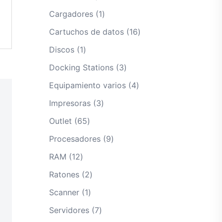
productos
1
Cargadores
1
producto
16
Cartuchos de datos
16
productos
1
Discos
1
producto
3
Docking Stations
3
productos
4
Equipamiento varios
4
productos
3
Impresoras
3
productos
65
Outlet
65
productos
9
Procesadores
9
productos
12
RAM
12
productos
2
Ratones
2
productos
1
Scanner
1
producto
7
Servidores
7