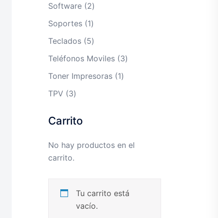
productos
2
Software
2
productos
1
Soportes
1
producto
5
Teclados
5
productos
3
Teléfonos Moviles
3
productos
1
Toner Impresoras
1
producto
3
TPV
3
productos
Carrito
No hay productos en el
carrito.
Tu carrito está
vacío.