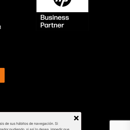
1
isis de sus hábitos de navegación. Si
gador pudiendo, si así lo desea, impedir que