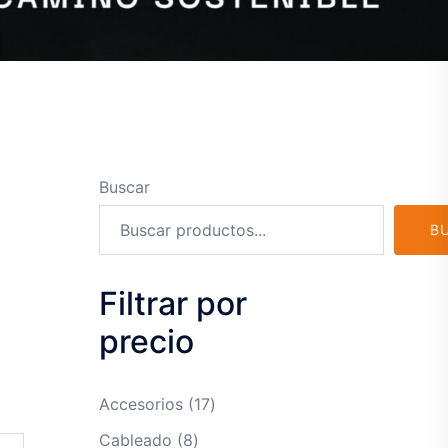
Buscar
B
Filtrar por
precio
17
Accesorios
17
productos
8
Cableado
8