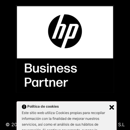
Política de cookies
Este sitio web utiliza Cookies propias para recopilar
información con la finalidad de mejorar nuestros
© 2026 Kabu Blanu System SL. KabuBlanu System S.L
servicios, así como el análisis de sus hábitos de