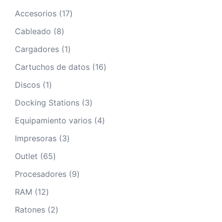
17
Accesorios
17
productos
8
Cableado
8
productos
1
Cargadores
1
producto
16
Cartuchos de datos
16
productos
1
Discos
1
producto
3
Docking Stations
3
productos
4
Equipamiento varios
4
productos
3
Impresoras
3
productos
65
Outlet
65
productos
9
Procesadores
9
productos
12
RAM
12
productos
2
Ratones
2