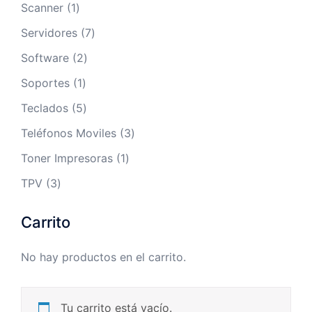
productos
1
Scanner
1
producto
7
Servidores
7
productos
2
Software
2
productos
1
Soportes
1
producto
5
Teclados
5
productos
3
Teléfonos Moviles
3
productos
1
Toner Impresoras
1
producto
3
TPV
3
productos
Carrito
No hay productos en el carrito.
Tu carrito está vacío.