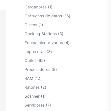
productos
1
Cargadores
1
producto
16
Cartuchos de datos
16
productos
1
Discos
1
producto
3
Docking Stations
3
productos
4
Equipamiento varios
4
productos
3
Impresoras
3
productos
65
Outlet
65
productos
9
Procesadores
9
productos
12
RAM
12
productos
2
Ratones
2
productos
1
Scanner
1
producto
7
Servidores
7