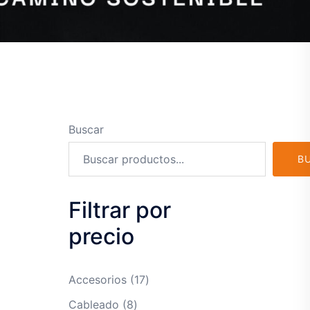
Buscar
B
Filtrar por
precio
17
Accesorios
17
productos
8
Cableado
8