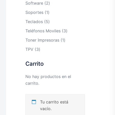
productos
2
Software
2
productos
1
Soportes
1
producto
5
Teclados
5
productos
3
Teléfonos Moviles
3
productos
1
Toner Impresoras
1
producto
3
TPV
3
productos
Carrito
No hay productos en el
carrito.
Tu carrito está
vacío.