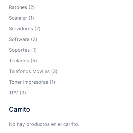
productos
2
Ratones
2
productos
1
Scanner
1
producto
7
Servidores
7
productos
2
Software
2
productos
1
Soportes
1
producto
5
Teclados
5
productos
3
Teléfonos Moviles
3
productos
1
Toner Impresoras
1
producto
3
TPV
3
productos
Carrito
No hay productos en el carrito.