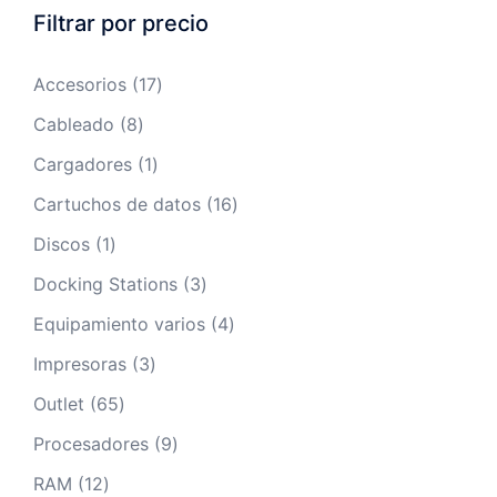
Filtrar por precio
17
Accesorios
17
productos
8
Cableado
8
productos
1
Cargadores
1
producto
16
Cartuchos de datos
16
productos
1
Discos
1
producto
3
Docking Stations
3
productos
4
Equipamiento varios
4
productos
3
Impresoras
3
productos
65
Outlet
65
productos
9
Procesadores
9
productos
12
RAM
12