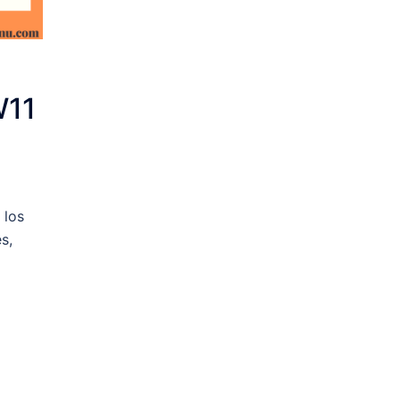
W11
 los
s,