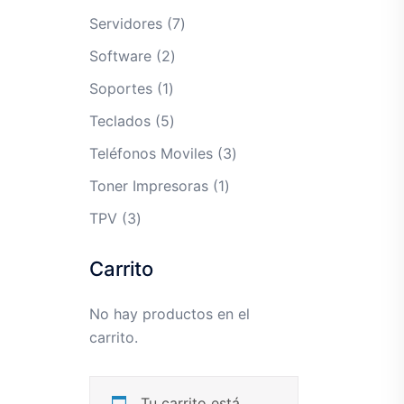
producto
7
Servidores
7
productos
2
Software
2
productos
1
Soportes
1
producto
5
Teclados
5
productos
3
Teléfonos Moviles
3
productos
1
Toner Impresoras
1
producto
3
TPV
3
productos
Carrito
No hay productos en el
carrito.
Tu carrito está