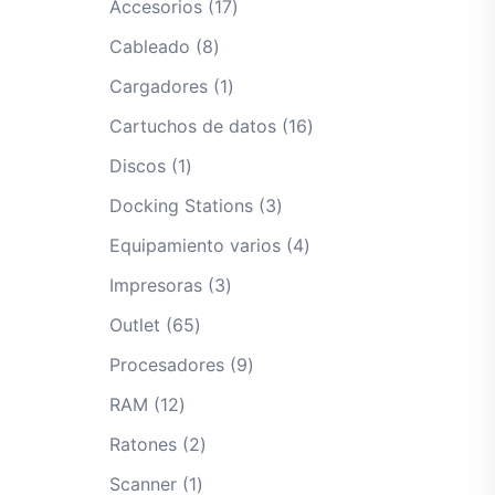
17
Accesorios
17
productos
8
Cableado
8
productos
1
Cargadores
1
producto
16
Cartuchos de datos
16
productos
1
Discos
1
producto
3
Docking Stations
3
productos
4
Equipamiento varios
4
productos
3
Impresoras
3
productos
65
Outlet
65
productos
9
Procesadores
9
productos
12
RAM
12
productos
2
Ratones
2
productos
1
Scanner
1