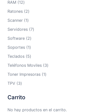
12
RAM
12
productos
2
Ratones
2
productos
1
Scanner
1
producto
7
Servidores
7
productos
2
Software
2
productos
1
Soportes
1
producto
5
Teclados
5
productos
3
Teléfonos Moviles
3
productos
1
Toner Impresoras
1
producto
3
TPV
3
productos
Carrito
No hay productos en el carrito.