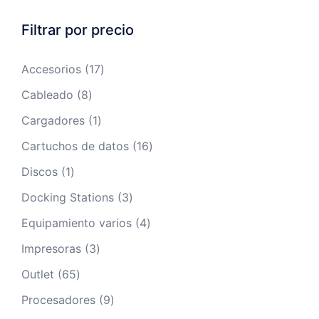
Filtrar por precio
17
Accesorios
17
productos
8
Cableado
8
productos
1
Cargadores
1
producto
16
Cartuchos de datos
16
productos
1
Discos
1
producto
3
Docking Stations
3
productos
4
Equipamiento varios
4
productos
3
Impresoras
3
productos
65
Outlet
65
productos
9
Procesadores
9
productos