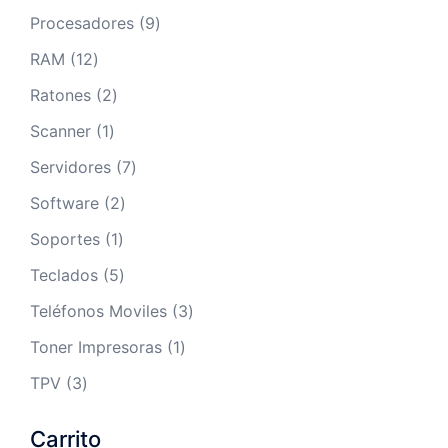
productos
9
Procesadores
9
productos
12
RAM
12
productos
2
Ratones
2
productos
1
Scanner
1
producto
7
Servidores
7
productos
2
Software
2
productos
1
Soportes
1
producto
5
Teclados
5
productos
3
Teléfonos Moviles
3
productos
1
Toner Impresoras
1
producto
3
TPV
3
productos
Carrito