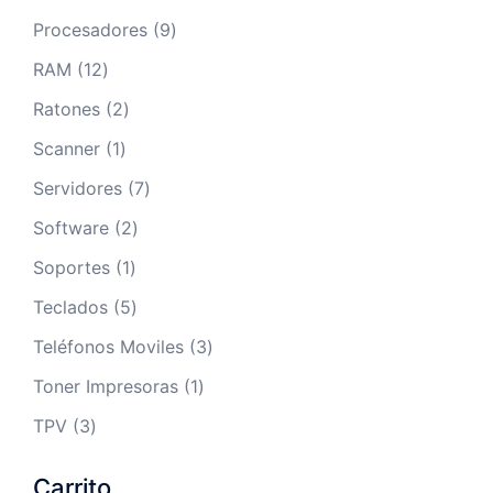
productos
9
Procesadores
9
productos
12
RAM
12
productos
2
Ratones
2
productos
1
Scanner
1
producto
7
Servidores
7
productos
2
Software
2
productos
1
Soportes
1
producto
5
Teclados
5
productos
3
Teléfonos Moviles
3
productos
1
Toner Impresoras
1
producto
3
TPV
3
productos
Carrito