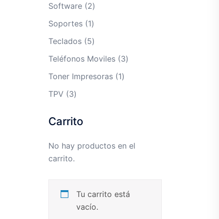
productos
2
Software
2
productos
1
Soportes
1
producto
5
Teclados
5
productos
3
Teléfonos Moviles
3
productos
1
Toner Impresoras
1
producto
3
TPV
3
productos
Carrito
No hay productos en el
carrito.
Tu carrito está
vacío.