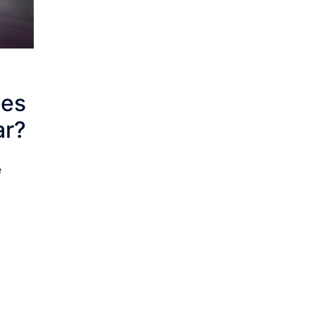
 es
ar?
e