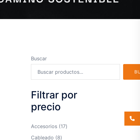
Buscar
B
Filtrar por
precio
17
Accesorios
17
productos
8
Cableado
8