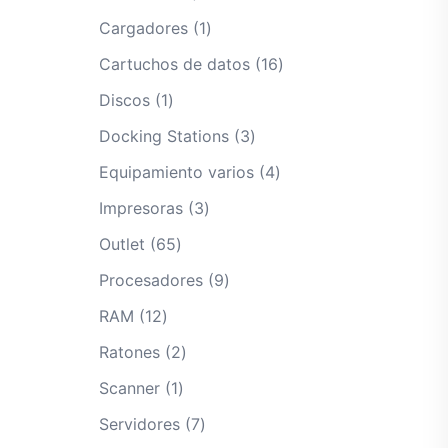
productos
1
Cargadores
1
producto
16
Cartuchos de datos
16
productos
1
Discos
1
producto
3
Docking Stations
3
productos
4
Equipamiento varios
4
productos
3
Impresoras
3
productos
65
Outlet
65
productos
9
Procesadores
9
productos
12
RAM
12
productos
2
Ratones
2
productos
1
Scanner
1
producto
7
Servidores
7