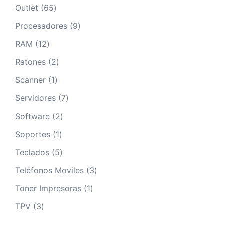
productos
65
Outlet
65
productos
9
Procesadores
9
productos
12
RAM
12
productos
2
Ratones
2
productos
1
Scanner
1
producto
7
Servidores
7
productos
2
Software
2
productos
1
Soportes
1
producto
5
Teclados
5
productos
3
Teléfonos Moviles
3
productos
1
Toner Impresoras
1
producto
3
TPV
3
productos