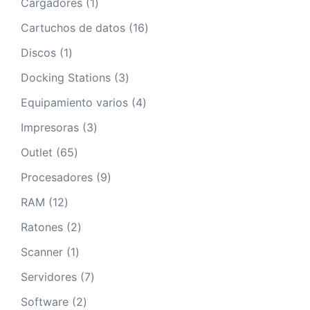
1
Cargadores
1
producto
16
Cartuchos de datos
16
productos
1
Discos
1
producto
3
Docking Stations
3
productos
4
Equipamiento varios
4
productos
3
Impresoras
3
productos
65
Outlet
65
productos
9
Procesadores
9
productos
12
RAM
12
productos
2
Ratones
2
productos
1
Scanner
1
producto
7
Servidores
7
productos
2
Software
2