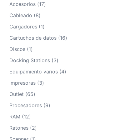
17
Accesorios
17
productos
8
Cableado
8
productos
1
Cargadores
1
producto
16
Cartuchos de datos
16
productos
1
Discos
1
producto
3
Docking Stations
3
productos
4
Equipamiento varios
4
productos
3
Impresoras
3
productos
65
Outlet
65
productos
9
Procesadores
9
productos
12
RAM
12
productos
2
Ratones
2
productos
1
Scanner
1