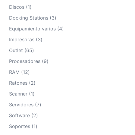
productos
1
Discos
1
producto
3
Docking Stations
3
productos
4
Equipamiento varios
4
productos
3
Impresoras
3
productos
65
Outlet
65
productos
9
Procesadores
9
productos
12
RAM
12
productos
2
Ratones
2
productos
1
Scanner
1
producto
7
Servidores
7
productos
2
Software
2
productos
1
Soportes
1
producto